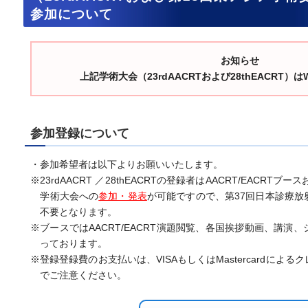
参加について
お知らせ
上記学術大会（23rdAACRTおよび28thEACRT）
参加登録について
・参加希望者は以下よりお願いいたします。
※23rdAACRT ／28thEACRTの登録者はAACRT/EACRT
学術大会への
参加・発表
が可能ですので、第37回日本診療放
不要となります。
※ブースではAACRT/EACRT演題閲覧、各国挨拶動画、講演
っております。
※登録登録費のお支払いは、VISAもしくはMastercardによ
でご注意ください。