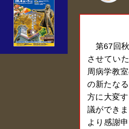
第67回秋
させていた
周病学教室
の新たなる
方に大変す
議ができま
より感謝申