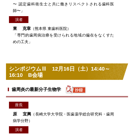
〜 認定歯科衛生士と共に働きリスペクトされる歯科医
師〜」
演者
東 克章
（熊本県 東歯科医院）
「専門的歯周病治療を受けられる地域の偏在をなくすた
めの工夫」
シンポジウムⅢ 12月16日（土）14:40～
16:10 B会場
歯周炎の最新分子生物学
座長
原 宜興
（長崎大学大学院・医歯薬学総合研究科・歯周
病学分野）
演者