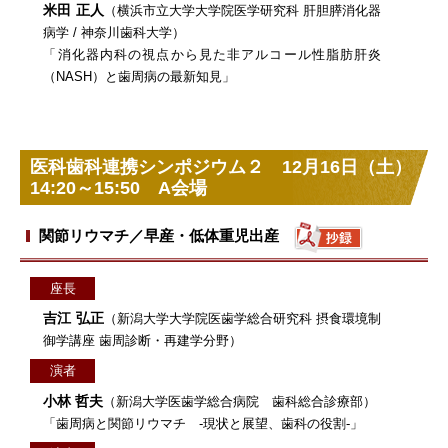
米田 正人
（横浜市立大学大学院医学研究科 肝胆膵消化器
病学 / 神奈川歯科大学）
「消化器内科の視点から見た非アルコール性脂肪肝炎
（NASH）と歯周病の最新知見」
医科歯科連携シンポジウム２ 12月16日（土）
14:20～15:50 A会場
関節リウマチ／早産・低体重児出産
座長
吉江 弘正
（新潟大学大学院医歯学総合研究科 摂食環境制
御学講座 歯周診断・再建学分野）
演者
小林 哲夫
（新潟大学医歯学総合病院 歯科総合診療部）
「歯周病と関節リウマチ ‐現状と展望、歯科の役割‐」