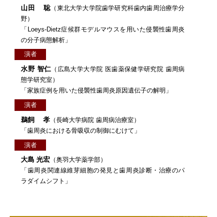
山田 聡
（東北大学大学院歯学研究科歯内歯周治療学分
野）
「Loeys-Dietz症候群モデルマウスを用いた侵襲性歯周炎
の分子病態解析」
演者
水野 智仁
（広島大学大学院 医歯薬保健学研究院 歯周病
態学研究室）
「家族症例を用いた侵襲性歯周炎原因遺伝子の解明」
演者
鵜飼 孝
（長崎大学病院 歯周病治療室）
「歯周炎における骨吸収の制御にむけて」
演者
大島 光宏
（奥羽大学薬学部）
「歯周炎関連線維芽細胞の発見と歯周炎診断・治療のパ
ラダイムシフト」