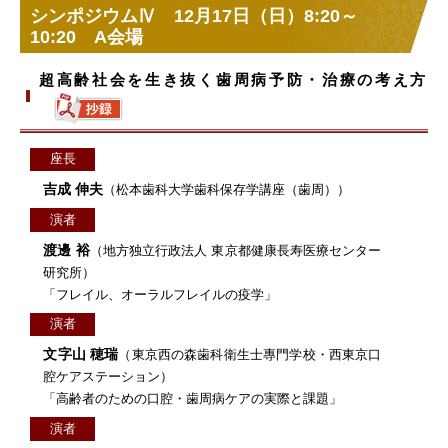
シンポジウムⅣ 12月17日（日）8:20～
10:20 A会場
超高齢社会を生き抜く歯周病予防・治療の考え方
座長
吉成 伸夫
（松本歯科大学歯科保存学講座（歯周））
演者
渡邊 裕
（地方独立行政法人 東京都健康長寿医療センター
研究所）
「フレイル、オーラルフレイルの疫学」
演者
文字山 穂瑞
（東京西の森歯科衛生士專門学校・西東京口
腔ケアステーション）
「高齢者のための口腔・歯周病ケアの実際と課題」
演者