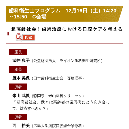
歯科衛生士プログラム 12月16日（土）14:20
～15:50 C会場
超高齢社会！歯周治療における口腔ケアを考える
座長
武井 典子
（公益財団法人 ライオン歯科衛生研究所）
座長
茂木 美保
（日本歯科衛生士会 専務理事）
演者
米山 武義
（静岡県 米山歯科クリニック）
「超高齢社会、我々は高齢者の歯周病にどう向き合っ
て、対応すべきか？」
演者
西 裕美
（広島大学病院口腔総合診療科）