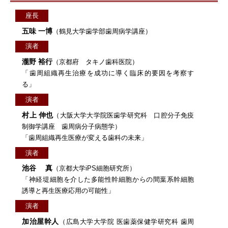
座長
五味 一博
（鶴見大学歯学部歯周病学講座）
演者
瀧野 裕行
（京都府 タキノ歯科医院）
「歯周組織再生治療を成功に導く臨床的要因を考察す
る」
演者
村上 伸也
（大阪大学大学院医歯学研究科 口腔分子免疫
制御学講座 歯周病分子病態学）
「歯周組織再生医療が変える歯科の未来」
演者
池谷 真
（京都大学iPS細胞研究所）
「神経堤細胞を介した多能性幹細胞からの間葉系幹細胞
誘導と再生医療応用の可能性」
演者
加治屋幹人
（広島大学大学院 医歯薬保健学研究科 歯周