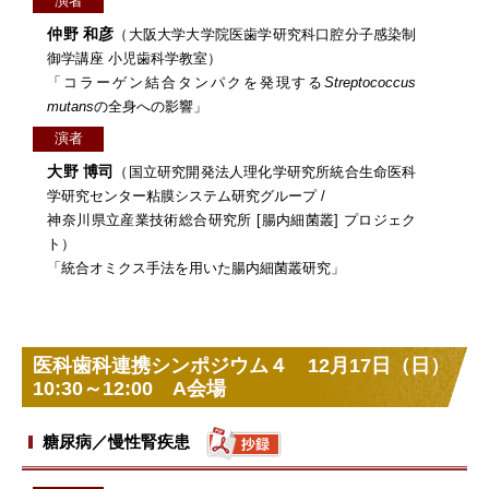
演者
仲野 和彦
（大阪大学大学院医歯学研究科口腔分子感染制
御学講座 小児歯科学教室）
「コラーゲン結合タンパクを発現する
Streptococcus
mutans
の全身への影響」
演者
大野 博司
（国立研究開発法人理化学研究所統合生命医科
学研究センター粘膜システム研究グループ /
神奈川県立産業技術総合研究所 [腸内細菌叢] プロジェク
ト）
「統合オミクス手法を用いた腸内細菌叢研究」
医科歯科連携シンポジウム４ 12月17日（日）
10:30～12:00 A会場
糖尿病／慢性腎疾患