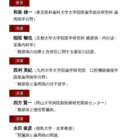
座長
和泉 雄一
（東京医科歯科大学大学院医歯学総合研究科 歯
周病学分野）
演者
稲垣 暢也
（京都大学大学院医学研究科 糖尿病・内分泌・
栄養内科学）
「糖尿病の治療と合併症に関する最近の話題」
演者
西村 英紀
（九州大学大学院歯学研究院 口腔機能修復学
講座歯周病学分野）
「糖尿病と歯周病の分子疫学」
演者
四方 賢一
（岡山大学病院新医療研究開発センター）
「糖尿病と慢性腎臓病」
演者
永田 俊彦
（徳島大学・名誉教授）
「腎臓病と歯周病の関連」