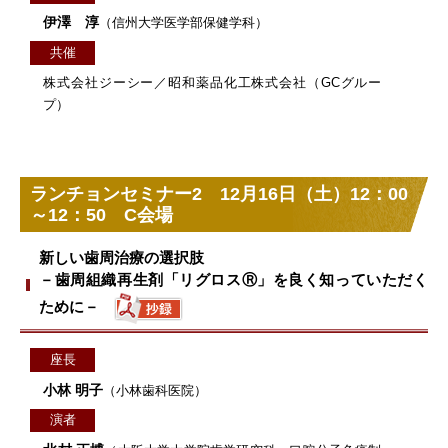
伊澤 淳
（信州大学医学部保健学科）
共催
株式会社ジーシー／昭和薬品化工株式会社（GCグルー
プ）
ランチョンセミナー2 12月16日（土）12：00
～12：50 C会場
新しい歯周治療の選択肢
－歯周組織再生剤「リグロスⓇ」を良く知っていただく
ために－
座長
小林 明子
（小林歯科医院）
演者