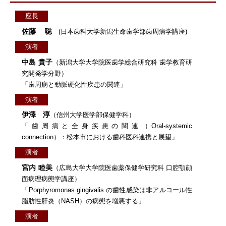
座長
佐藤 聡
(日本歯科大学新潟生命歯学部歯周病学講座)
演者
中島 貴子
（新潟大学大学院医歯学総合研究科 歯学教育研
究開発学分野）
「歯周病と動脈硬化性疾患の関連」
演者
伊澤 淳
（信州大学医学部保健学科）
「歯周病と全身疾患の関連（
Oral-systemic
connection
）：松本市における歯科医科連携と展望」
演者
宮内 睦美
（広島大学大学院医歯薬保健学研究科 口腔顎顔
面病理病態学講座）
「Porphyromonas gingivalis の歯性感染は非アルコール性
脂肪性肝炎（NASH）の病態を増悪する」
演者