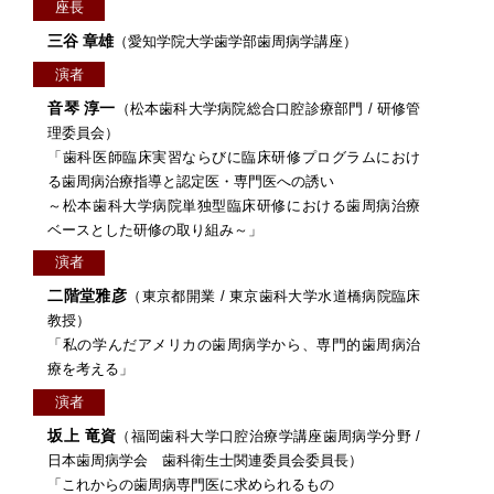
座長
三谷 章雄
（愛知学院大学歯学部歯周病学講座）
演者
音琴 淳一
（松本歯科大学病院総合口腔診療部門 / 研修管
理委員会）
「歯科医師臨床実習ならびに臨床研修プログラムにおけ
る歯周病治療指導と認定医・専門医への誘い
～松本歯科大学病院単独型臨床研修における歯周病治療
ベースとした研修の取り組み～」
演者
二階堂雅彦
（東京都開業 / 東京歯科大学水道橋病院臨床
教授）
「私の学んだアメリカの歯周病学から、専門的歯周病治
療を考える」
演者
坂上 竜資
（福岡歯科大学口腔治療学講座歯周病学分野 /
日本歯周病学会 歯科衛生士関連委員会委員長）
「これからの歯周病専門医に求められるもの