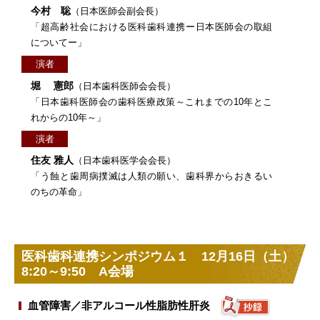
今村 聡
（日本医師会副会長）
「超高齢社会における医科歯科連携ー日本医師会の取組
についてー」
演者
堀 憲郎
（日本歯科医師会会長）
「日本歯科医師会の歯科医療政策～これまでの10年とこ
れからの10年～」
演者
住友 雅人
（日本歯科医学会会長）
「う蝕と歯周病撲滅は人類の願い、歯科界からおきるい
のちの革命」
医科歯科連携シンポジウム１ 12月16日（土）
8:20～9:50 A会場
血管障害／非アルコール性脂肪性肝炎