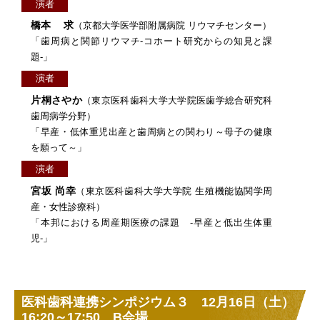
演者
橋本 求
（京都大学医学部附属病院 リウマチセンター）
「歯周病と関節リウマチ‐コホート研究からの知見と課
題‐」
演者
片桐さやか
（東京医科歯科大学大学院医歯学総合研究科
歯周病学分野）
「早産・低体重児出産と歯周病との関わり～母子の健康
を願って～」
演者
宮坂 尚幸
（東京医科歯科大学大学院 生殖機能協関学周
産・女性診療科）
「本邦における周産期医療の課題 ‐早産と低出生体重
児‐」
医科歯科連携シンポジウム３ 12月16日（土）
16:20～17:50 B会場