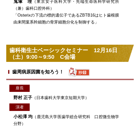
鬼塚 理
（東京女子医科大学・先端生命医科学研究所
（兼）歯科口腔外科）
「Osterixの下流の標的遺伝子であるZBTB16はヒト歯根膜
由来間葉系幹細胞の骨芽細胞分化を制御する」
歯科衛生士ベーシックセミナー 12月16日
（土）9:00～9:50 C会場
歯周病原因菌を知ろう！
座長
野村 正子
（日本歯科大学東京短期大学）
演者
小松澤 均
（鹿児島大学医歯学総合研究科 口腔微生物学
分野）