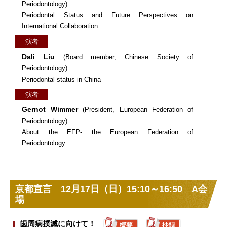
Periodontology)
Periodontal Status and Future Perspectives on
International Collaboration
演者
Dali Liu
(Board member, Chinese Society of
Periodontology)
Periodontal status in China
演者
Gernot Wimmer
(President, European Federation of
Periodontology)
About the EFP- the European Federation of
Periodontology
京都宣言 12月17日（日）15:10～16:50 A会
場
歯周病撲滅に向けて！