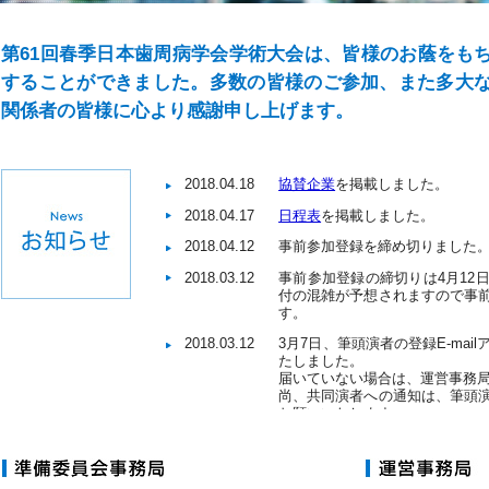
第61回春季日本歯周病学会学術大会は、皆様のお蔭をも
することができました。多数の皆様のご参加、また多大
関係者の皆様に心より感謝申し上げます。
2018.04.18
協賛企業
を掲載しました。
2018.04.17
日程表
を掲載しました。
2018.04.12
事前参加登録を締め切りました
2018.03.12
事前参加登録の締切りは4月12
付の混雑が予想されますので事
す。
2018.03.12
3月7日、筆頭演者の登録E-ma
たしました。
届いていない場合は、運営事務
尚、共同演者への通知は、筆頭
お願いいたします。
2018.03.09
一般演題ポスターの討論時間、
した。
発表者の皆様へ
をご確認