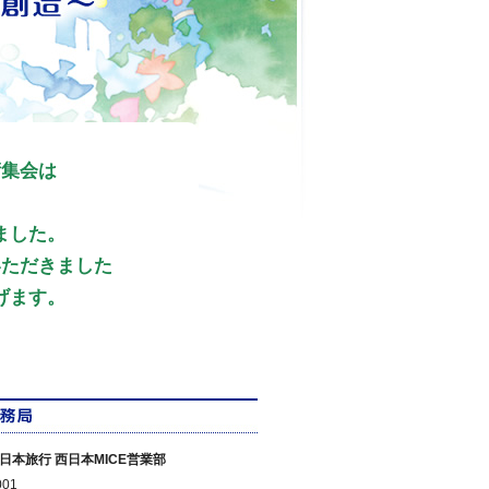
術集会は
、
ました。
いただきました
げます。
日本旅行 西日本MICE営業部
001