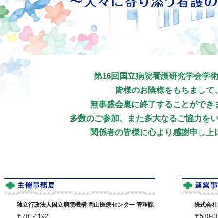
第16回国立病院看護研究学会学
皆様のお陰様をもちまして
無事盛会裏に終了することができ
多数のご参加、また多大なるご協力を
関係者の皆様に心より感謝申し上
独立行政法人国立病院機構 岡山医療センター 管理課
株式会社
〒701-1192
〒530-0