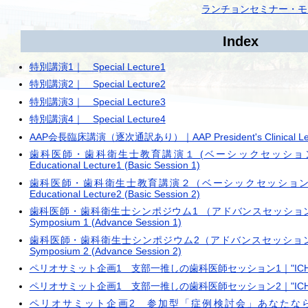
ランチョンセミナー・モ
Index
特別講演1｜ Special Lecture1
特別講演2｜ Special Lecture2
特別講演3｜ Special Lecture3
特別講演4｜ Special Lecture4
AAP会長臨床講演（逐次通訳あり）｜AAP President's Clinical Lec
歯科医師・歯科衛生士教育講演１ (ベーシックセッション1)｜Dentist
Educational Lecture1 (Basic Session 1)
歯科医師・歯科衛生士教育講演２（ベーシックセッション2）｜Dentist
Educational Lecture2 (Basic Session 2)
歯科医師・歯科衛生士シンポジウム1 （アドバンスセッション1）｜Dentis
Symposium 1 (Advance Session 1)
歯科医師・歯科衛生士シンポジウム2（アドバンスセッション2）｜Dentis
Symposium 2 (Advance Session 2)
ペリオサミット企画1 支部一推しの歯科医師セッション1｜"ICHI-OSHI" 
ペリオサミット企画1 支部一推しの歯科医師セッション2｜"ICHI-OSHI" 
ペリオサミット企画2 参加型「症例検討会」あなたならどうする？ 