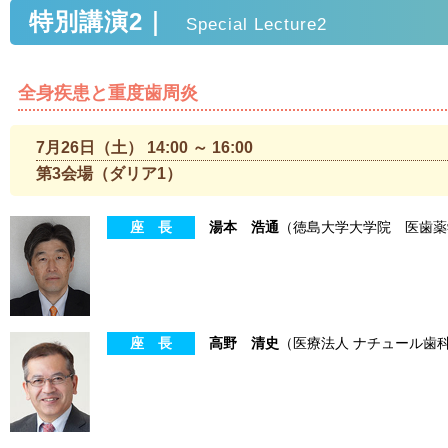
特別講演2｜
Special Lecture2
全身疾患と重度歯周炎
7月26日（土） 14:00 ～ 16:00
第3会場（ダリア1）
座 長
湯本 浩通
（徳島大学大学院 医歯薬
座 長
高野 清史
（医療法人 ナチュール歯