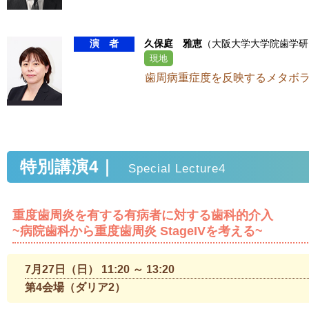
演 者
久保庭 雅恵
（大阪大学大学院歯学研
現地
歯周病重症度を反映するメタボ
特別講演4｜
Special Lecture4
重度歯周炎を有する有病者に対する歯科的介入
~病院歯科から重度歯周炎 StageIVを考える~
7月27日（日） 11:20 ～ 13:20
第4会場（ダリア2）