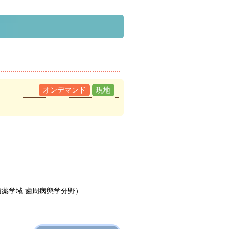
オンデマンド
現地
）
歯薬学域 歯周病態学分野）