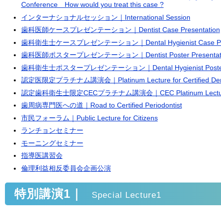
Conference How would you treat this case ?
インターナショナルセッション｜International Session
歯科医師ケースプレゼンテーション｜Dentist Case Presentation
歯科衛生士ケースプレゼンテーション｜Dental Hygienist Case Pres
歯科医師ポスタープレゼンテーション｜Dentist Poster Presentat
歯科衛生士ポスタープレゼンテーション｜Dental Hygienist Poster P
認定医限定プラチナム講演会｜Platinum Lecture for Certified Dent
認定歯科衛生士限定CECプラチナム講演会｜CEC Platinum Lecture for 
歯周病専門医への道｜Road to Certified Periodontist
市民フォーラム｜Public Lecture for Citizens
ランチョンセミナー
モーニングセミナー
指導医講習会
倫理利益相反委員会企画公演
特別講演1｜
Special Lecture1