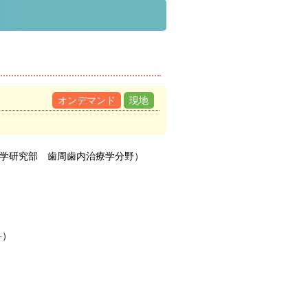
オンデマンド
現地
学研究部 歯周歯内治療学分野）
科）