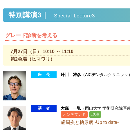
特別講演3｜
Special Lecture3
グレード診断を考える
7月27日（日） 10:10 ～ 11:10
第2会場（ヒマワリ）
座 長
鈴川 雅彦
（AICデンタルクリニック
演 者
大森 一弘
（岡山大学 学術研究院医
オンデマンド
現地
歯周炎と糖尿病 -Up to date-