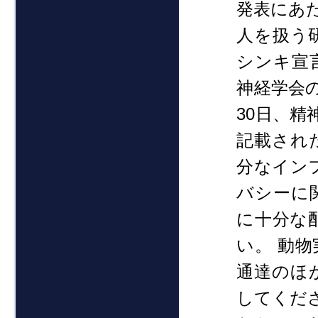
発表にあ
人を扱う
シンキ宣
神経学会の
30日、精神
記載され
分なイン
バシーに
に十分な
い。 動
通達のほ
してくだ