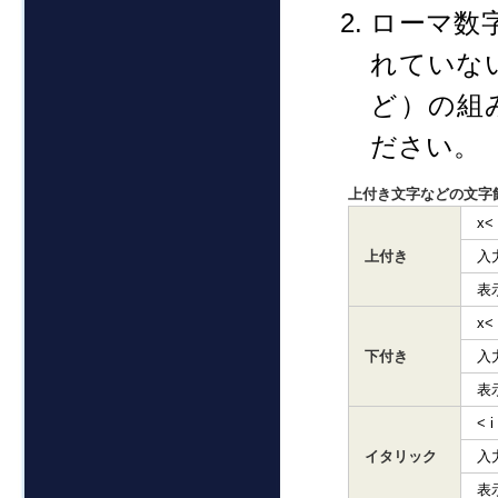
ローマ数
れていな
ど）の組
ださい。
上付き文字などの文字
x<
上付き
入
表
x<
下付き
入
表
< 
イタリック
入
表