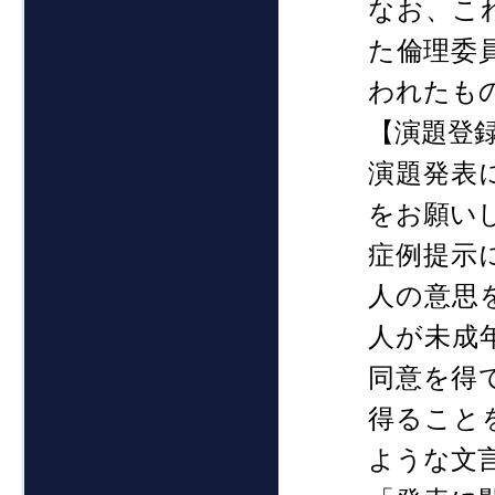
なお、こ
た倫理委
われたも
【演題登
演題発表
をお願い
症例提示
人の意思
人が未成
同意を得
得ること
ような文