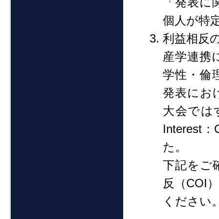
「発表に
個人が特
利益相反
産学連携
学性・倫
発表にお
大会ではす
Inter
た。
下記をご
反（COI
ください