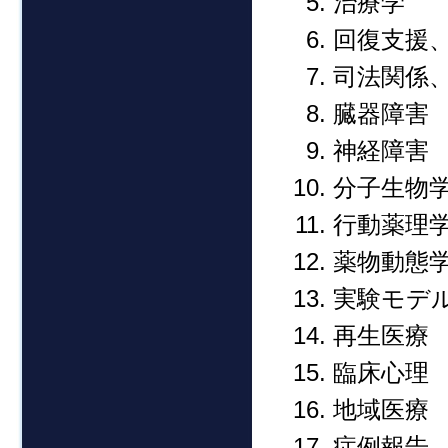
治療学
回復支援
司法関係
臓器障害
神経障害
分子生物
行動薬理
薬物動態
実験モデ
再生医療
臨床心理
地域医療
症例報告