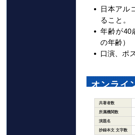
日本アル
ること。
年齢が40
の年齢）
口演、ポ
オンライ
共著者数
所属機関数
演題名
抄録本文 文字数