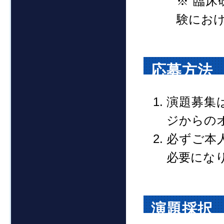
※ 臨
験にお
応募方法
演題募集
ジからの
必ずご本
必要にな
演題採択