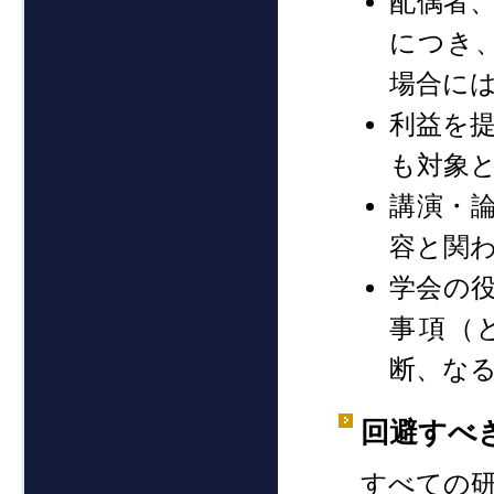
配偶者
につき
場合に
利益を
も対象
講演・論
容と関
学会の
事項（
断、な
回避すべき
すべての