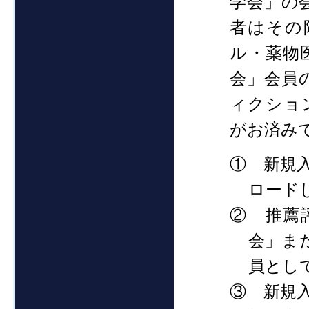
学会」の
者はその
ル・薬物
会」会員
ィクショ
がお済み
① 新規
ロード
② 推薦
会」ま
員とし
③ 新規