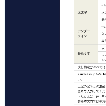
< 
太文字
入
表
<u
アンダー
入
ライン
表
以
特殊文字
→
∧∨
改行指定は<br>で
<sup>< /sup ><s
い。
上記の記号との混乱を
全角で入力してくだ
（たとえば p<0.0
抄録本文内では半角