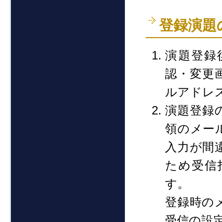
登録演題
演題登録
認・変更
ルアドレ
演題登録
領のメー
入力が間
ため受信
す。
登録時の
受信の設