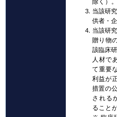
除く）
当該研
供者・
当該研
贈り物
該臨床
人材で
て重要
利益が
措置の
される
ること