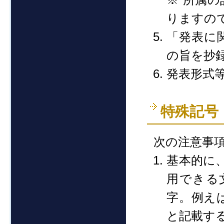
※ 所属
りますの
「発表に
の旨を抄
発表形式
特殊記号
次の注意事
基本的に、
用できる
字。例え
と記載す