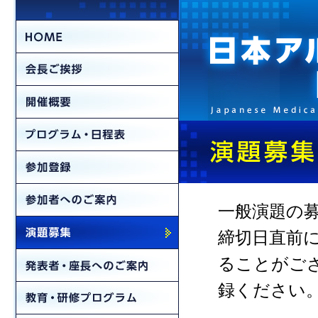
一般演題の
締切日直前
ることがご
録ください