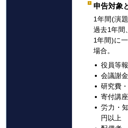
申告対象
1年間(演
過去1年間
1年間)に
場合。
役員等報
会議謝金
研究費・
寄付講
労力・
円以上