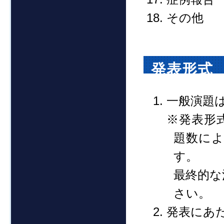
その他
発表形式
一般演題
※発表形
題数に
す。
最終的な
さい。
発表にあ