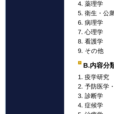
薬理学
衛生・公
病理学
心理学
看護学
その他
B.内容分
疫学研究
予防医学
診断学
症候学