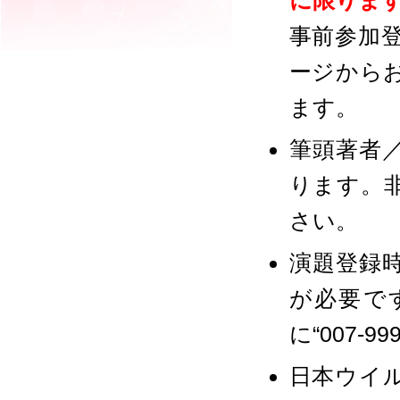
に限りま
事前参加
ージから
ます。
筆頭著者
ります。
さい。
演題登録
が必要で
に“007-
日本ウイ