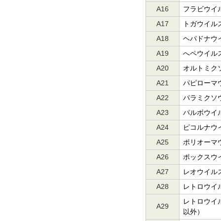
A16
フラビウイ
A17
トガウイル
A18
ヘパドナウ
A19
へペウイル
A20
オルトミク
A21
パピローマ
A22
パラミクソ
A23
パルボウイ
A24
ピコルナウ
A25
ポリオーマ
A26
ポックスウ
A27
レオウイル
A28
レトロウイ
レトロウイ
A29
以外）