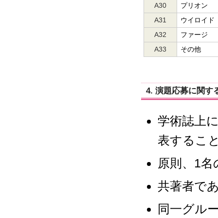
A30
プリオン
A31
ウイロイド
A32
ファージ
A33
その他
4. 演題応募に関
学術誌上
表するこ
原則、1名
共著者で
同一グル