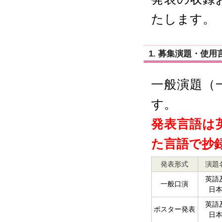
たします。
1. 募集演題・使用
一般演題（
す。
発表言語は
た言語で抄
発表形式
演題名
英語
一般口演
日
英語
ポスター発表
日