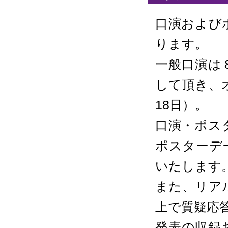
口演および
ります。
一般口演は
して頂き、
18日）。
口演・ポス
ポスターデ
いたします
また、リア
上で質疑応
発表の収録