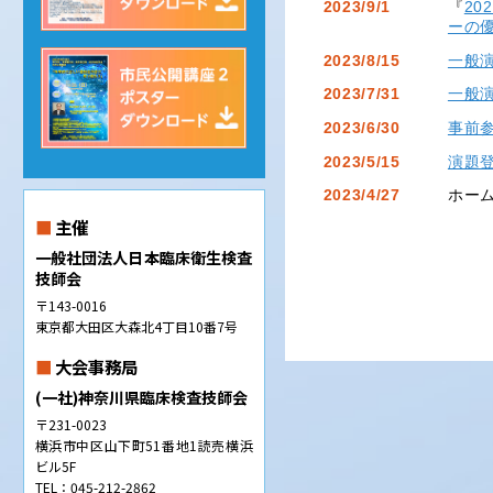
2023/9/1
『
2
ーの
2023/8/15
一般
2023/7/31
一般
2023/6/30
事前
2023/5/15
演題
2023/4/27
ホー
主催
一般社団法人日本臨床衛生検査
技師会
〒143-0016
東京都大田区大森北4丁目10番7号
大会事務局
(一社)神奈川県臨床検査技師会
〒231-0023
横浜市中区山下町51番地1読売横浜
ビル5F
TEL：045-212-2862