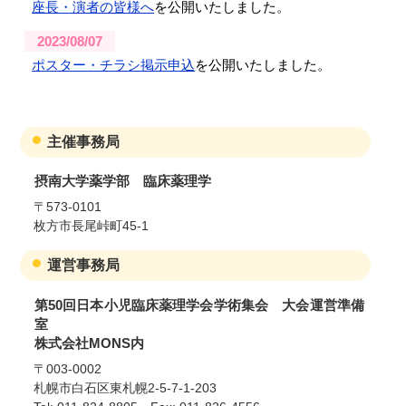
座長・演者の皆様へ
を公開いたしました。
2023/08/07
ポスター・チラシ掲示申込
を公開いたしました。
2023/07/11
採択通知の結果
を公開いたしました。
主催事務局
2023/07/07
参加登録
を開始いたしました。
摂南大学薬学部 臨床薬理学
〒573-0101
2023/06/22
枚方市長尾峠町45-1
プログラムページ
を更新いたしました。
運営事務局
2023/06/22
現地開催と共にライブ配信（※）を実施することとい
第50回日本小児臨床薬理学会学術集会 大会運営準備
たしました。
室
オンデマンド配信はありません。
株式会社MONS内
※事前登録者のみ（現地参加者はWeb視聴不可）
※Web視聴での研修単位は認められません。
〒003-0002
札幌市白石区東札幌2-5-7-1-203
2023/06/19