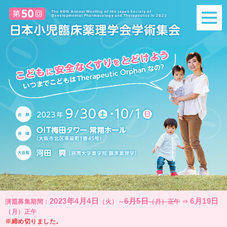
2023年4月4日
6月5日
6月19日
演題募集期間：
（火）～
（月）正午
⇒
（月）正午
※締め切りました。