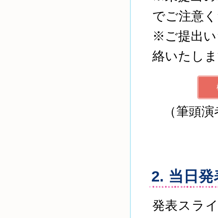
でご注意く
※ご提出い
絡いたしま
（筆頭演
2. 当日
発表スライ