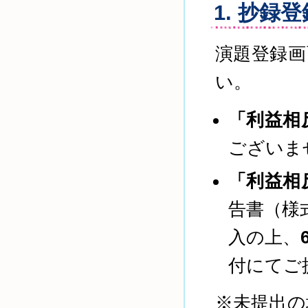
1. 抄録
演題登録画
い。
「利益相
ございま
「利益相
告書（様
入の上、
付にてご
※未提出の