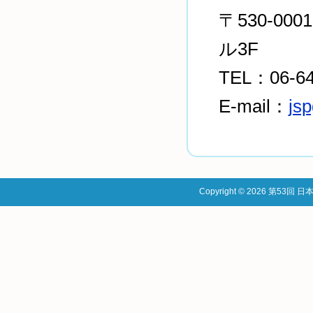
〒530-0
ル3F
TEL：06-64
E-mail：
js
Copyright © 2026 第53回 