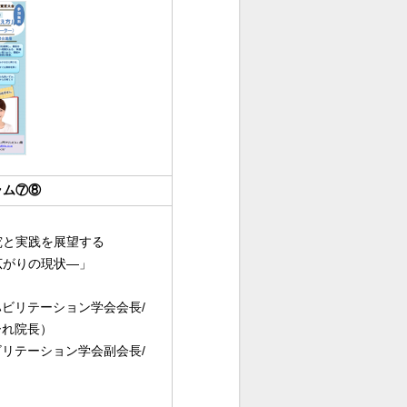
ラム⑦⑧
究と実践を展望する
広がりの現状―」
ビリテーション学会会長/
ーれ院長）
リテーション学会副会長/