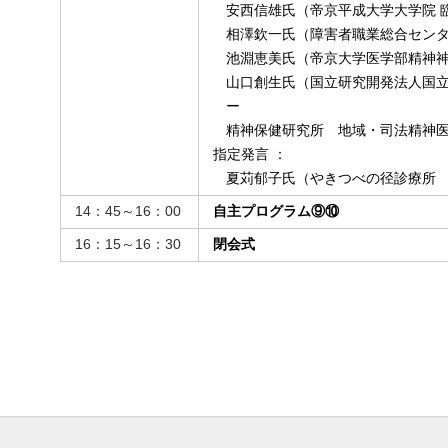
安西信雄氏（帝京平成大学大学院 
相澤欽一氏（障害者職業総合センタ
池淵恵美氏（帝京大学医学部精神
山口創生氏（国立研究開発法人国
ー
精神保健研究所 地域・司法精神
指定発言 ：
夏苅郁子氏（やきつべの径診療所
14：45～16：00
自主プログラム⑨⑩
16：15～16：30
閉会式