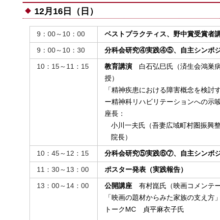
12月16日（日）
9：00～10：00
ベストプラクティス、野中賞受賞者
9：00～10：30
分科会研究④実践④⑤、自主シンポ
10：15～11：15
教育講演
白石弘巳氏（済生会鴻巣病
授）
「精神疾患における障害概念を検討
ー精神科リハビリテーションへの示
座長：
小川一夫氏（吾妻広域町村圏振興
院長）
10：45～12：15
分科会研究⑤実践⑥⑦、自主シンポ
11：30～13：00
ポスター発表（実践報告）
13：00～14：00
公開講座
有村崑氏（映画コメンテー
「映画の題材からみた家族の支え方
トークMC 貞平麻衣子氏