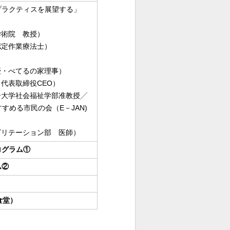
ラクティスを展望する」
学術院 教授）
認定作業療法士）
授・べてるの家理事）
代表取締役CEO）
ー大学社会福祉学部准教授╱
すめる市民の会（E－JAN)
ビリテーション部 医師）
ログラム①
ム②
食堂）