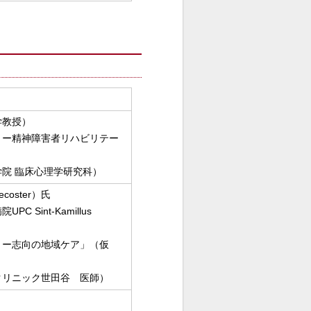
教授）
！ー精神障害者リハビリテー
院 臨床心理学研究科）
ecoster）氏
 Sint-Kamillus
リー志向の地域ケア」（仮
クリニック世田谷 医師）