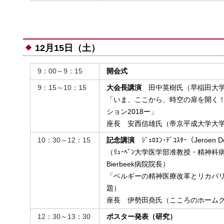
12月15日（土）
9：00～9：15
開会式
9：15～10：15
大会長講演
田中英樹氏（早稲田大学
「いま、ここから、時空の扉を開く
ション2018ー」
座長 安西信雄氏（帝京平成大学大学
10：30～12：15
記念講演
ｼﾞｪﾛｴﾝ･ﾃﾞｺｽﾀｰ（Jeroen D
（ﾘｭｰﾍﾞﾝ大学医学部准教授・精神科病院UPC
Bierbeek病院院長）
「ベルギーの精神医療改革とリカバ
題）
座長 伊勢田堯氏（こころのホーム
12：30～13：30
ポスター発表（研究）