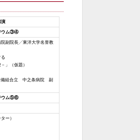
講演
ジウム③④
院副院長╱東洋大学名誉教
する
唆－」（仮題）
整備組合立 中之条病院 副
ジウム⑤⑥
ター）
」