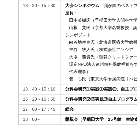
13：30～15：30
大会シンポジウム
我が国のベストプ
座長：
田中英樹氏（早稲田大学人間科学
山根 寛氏（京都大学名誉教授 
シンポジスト：
向谷地生良氏（北海道医療大学教
神谷 牧人氏（株式会社アソシア 
大場 義貴氏（聖隷クリストファ
認定NPO法人遠州精神保健福祉をす
代表理事）
管 心氏（東京大学附属病院リハ
13：40～15：10
分科会研究①実践①実践②、自主プ
15：20～16：50
分科会研究②③実践③自主プログラ
17：00～17：45
総会
18：00～
懇親会（早稲田大学 25号館 生協