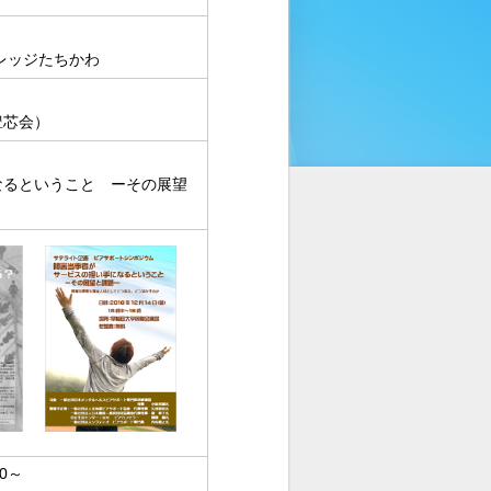
レッジたちかわ
豊芯会）
なるということ ーその展望
0～