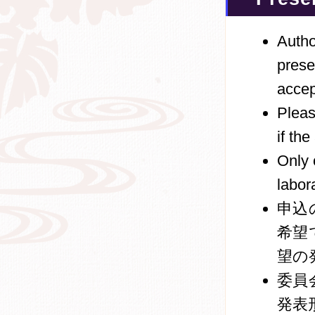
Autho
prese
accep
Pleas
if the
Only 
labora
申込
希望
望の
委員
発表