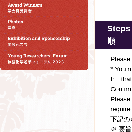
Steps
順
Please 
* You m
In tha
Confirm
Please 
require
下記の
※ 要