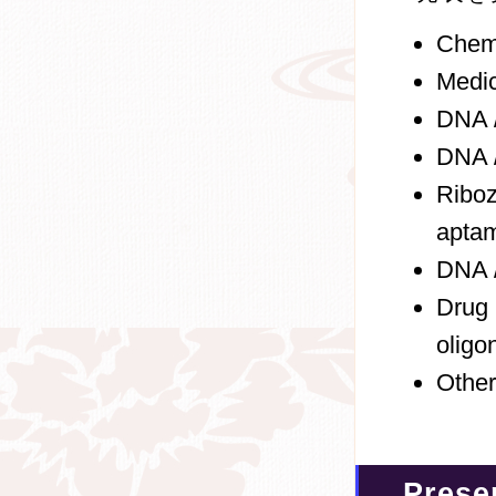
Chemi
Medic
DNA /
DNA /
Ribo
apta
DNA /
Dru
oligo
Other
Prese