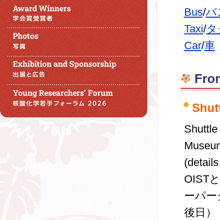
Bus
/
バ
Taxi
/
タ
Car
/
車
Fro
Shu
Shuttl
Museum
(details
OIS
ーパー
後日）