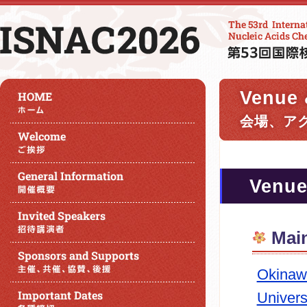
Venue 
会場、ア
Venu
Ma
Okinaw
Univers