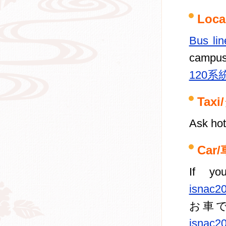
Loc
Bus li
campu
120
Tax
Ask hot
Car/
If yo
isnac20
お車
isnac20