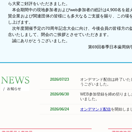
ら大変ご好評をいただきました。
本会期間中の現地参加者およびweb参加者の総計は4,900名を
賛企業および関連団体の皆様にも多大なるご支援を賜り、この場
し上げます。
次年度開催予定の70周年記念大会に向け、今後会員の皆様方の
念いたしまして、閉会のご挨拶とさせていただきます。
誠にありがとうございました。
第69回春季日本歯周病
2026/07/23
オンデマンド配信は終了いた
うございました。
2026/06/30
WEB参加登録を締め切りま
いました。
2026/06/24
オンデマンド配信
を開始しま
2026/06/23
参加者へのご案内―オンライ
2026/04/03
参加者へのご案内 ―現地参加