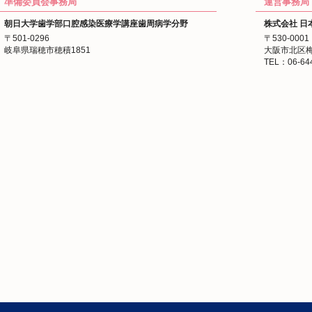
準備委員会事務局
運営事務局
市民公開講座
を掲載いたしま
朝日大学歯学部口腔感染医療学講座歯周病学分野
株式会社 日
2026/04/02
ポスター・チラシ掲示のお申
〒501-0296
〒530-0001
取材のお申込み
を掲載いたし
岐阜県瑞穂市穂積1851
大阪市北区梅
TEL：06-64
2026/03/27
事前後期登録を開始いたしま
参加登録・宿泊案内
を更新い
2026/01/09
演題募集を締め切りました。
た。
2025/12/25
演題募集
期間を延長しました
2025/12/01
託児のご案内
を掲載いたしま
2025/12/01
参加登録
を開始いたしました
2025/11/13
演題募集
を開始しました。※締
2025/11/10
ホームページを開設いたしま