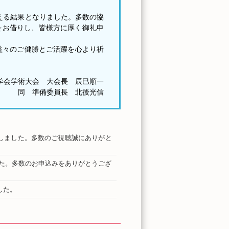
超える結果となりました。多数の協
をお借りし、皆様方に厚く御礼申
益々のご健勝とご活躍を心より祈
学会学術大会 大会長 辰巳順一
同 準備委員長 北後光信
しました。多数のご視聴誠にありがと
した。多数のお申込みをありがとうござ
した。
ン参加の方へ―
を更新いたしました。
の方へ―
を掲載いたしました。