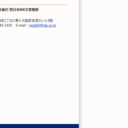
した。
本旅行 西日本MICE営業部
込み
を掲載いたしました。
ました。
田1丁目1番3 大阪駅前第3ビル3階
40-1420 E-mail：
jsps69@nta.co.jp
した。
たしました。
多数のご応募をありがとうございまし
。※締切り：1月9日（金）正午
した。
。
切り：12月25日（木）正午
した。