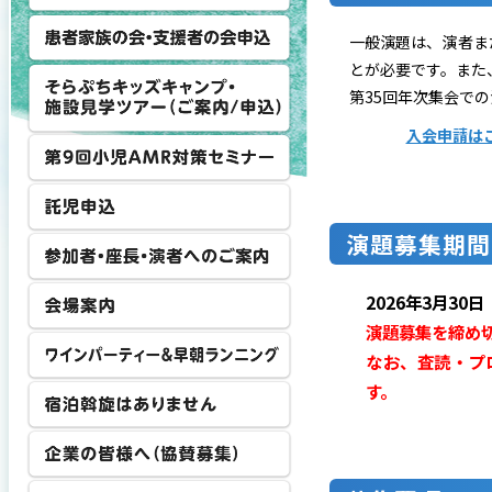
⼀般演題は、演者ま
とが必要です。また
第35回年次集会で
入会申請は
演題募集期間
2026年3⽉30
演題募集を締め
なお、査読・プ
す。