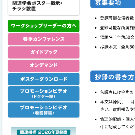
募集要項
登録可能な演者数
登録可能な所属施
演題名︓全⾓50
抄録本⽂︓全⾓80
抄録の書き⽅
句読点には全⾓の
本⽂は原則、「⽬
さい。症例報告や
倫理的配慮・個⼈
中に記載してくだ