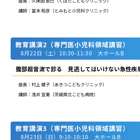
座長：
久保田 恵巳（くぼたこどもクリニック）
講師：
冨本 和彦（とみもと小児科クリニック）
教育講演2（専門医小児科領域講習）
8月22日（土）10:30-11:30 大ホールB
腹部超音波で診る 見逃してはいけない急性疾
座長：
村上 綾子（あきつこどもクリニック）
講師：
浅井 宣美（茨城県立こども病院）
教育講演3（専門医小児科領域講習）
8月23日（日）9:10-10:10 大ホールB