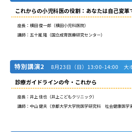
これからの小児科医の役割：あなたは自己変革
座長：
横田 俊一郎（横田小児科医院）
講師：
五十嵐 隆（国立成育医療研究センター）
特別講演2
8月23日（日）13:00-14:00 
診療ガイドラインの今・これから
座長：
井上 佳也（井上こどもクリニック）
講師：
中山 健夫（京都大学大学院医学研究科 社会健康医学