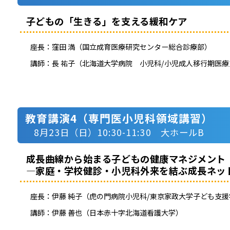
子どもの「生きる」を支える緩和ケア
座長：
窪田 満（国立成育医療研究センター総合診療部）
講師：
長 祐子（北海道大学病院 小児科/小児成人移行期医
教育講演4（専門医小児科領域講習）
8月23日（日）10:30-11:30 大ホールB
成長曲線から始まる子どもの健康マネジメント
―家庭・学校健診・小児科外来を結ぶ成長ネッ
座長：
伊藤 純子（虎の門病院小児科/東京家政大学子ども支
講師：
伊藤 善也（日本赤十字北海道看護大学）