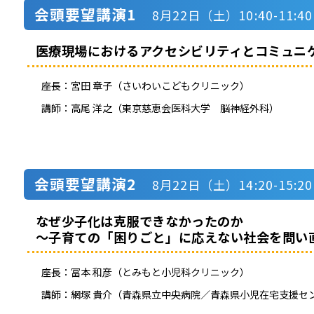
会頭要望講演1
8月22日（土）10:40-11:
医療現場におけるアクセシビリティとコミュニ
座長：
宮田 章子（さいわいこどもクリニック）
講師：
高尾 洋之（東京慈恵会医科大学 脳神経外科）
会頭要望講演2
8月22日（土）14:20-15:
なぜ少子化は克服できなかったのか
～子育ての「困りごと」に応えない社会を問い
座長：
冨本 和彦（とみもと小児科クリニック）
講師：
網塚 貴介（青森県立中央病院／青森県小児在宅支援セ