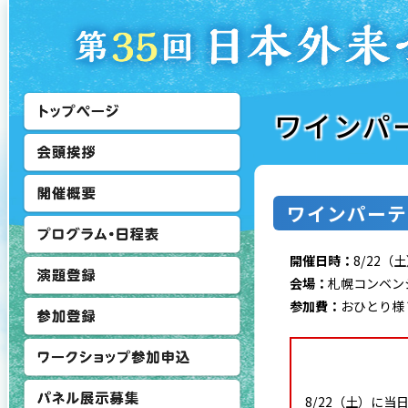
ワインパ
ワインパーテ
開催日時：
8/22（
会場：
札幌コンベン
参加費：
おひとり様￥
8/22（土）に当