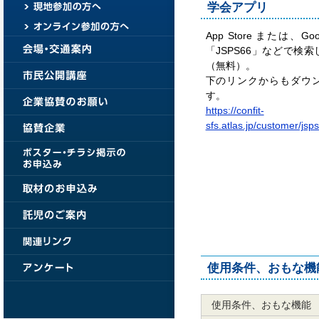
学会アプリ
App Store または、G
「JSPS66」などで検
（無料）。
下のリンクからもダウ
す。
https://confit-
sfs.atlas.jp/customer/js
使用条件、おもな機
使用条件、おもな機能